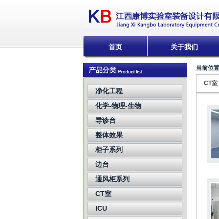
首页
关于我们
当前位
CT室
净化工程
化学-物理-生物
导诊台
整体效果
柜子系列
边台
通风柜系列
CT室
ICU